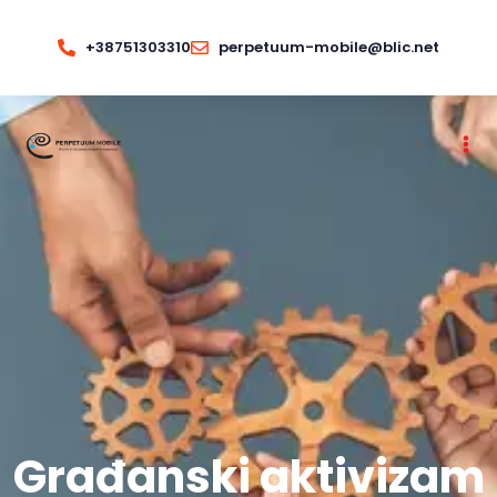
+38751303310
perpetuum-mobile@blic.net
Građanski aktivizam