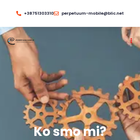
+38751303310
perpetuum-mobile@blic.net
Ko smo mi?