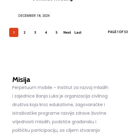
DECEMBER 18, 2024
PAGE 1 OF 53
1
2
3
4
5
Next
Last
›
»
Misija
Perpetuum mobile – Institut za razvoj mladih
i zajednice Banja Luka je organizacija civilnog
društva koja kroz edukativne, zagovaračke i
istraživačke programe razvija zdrave životne
vrijednosti mladih, podstiče građansku i
političku participaciju, sa ciljem stvaranja