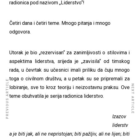
radionica pod nazivom „Liderstvo“!
Četiri dana i četiri teme. Mnogo pitanja i mnogo
odgovora.
Utorak je bio „rezervisan“ za zanimljivosti o stilovima i
aspektima liderstva, srijeda je „zavisila“ od timskog
rada, u čevrtak su učesnici imali priliku da čuju mnogo
toga o civilnom društvu, a u petak su se pripremali za
PREVIOUS ARTICLE
NEXT ARTICLE
lobiranje, sve to kroz teoriju i neizostavnu praksu. Ove
teme obuhvatila je serija radionica liderstvo.
Izazov
liderstv
a je biti jak, ali ne nepristojan; biti pažljiv, ali ne lijen; biti