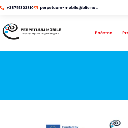
+38751303310
perpetuum-mobile@blic.net.
Početna
Pr