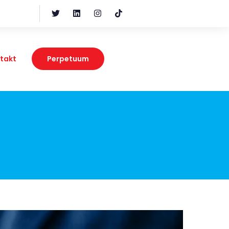
takt
Perpetuum