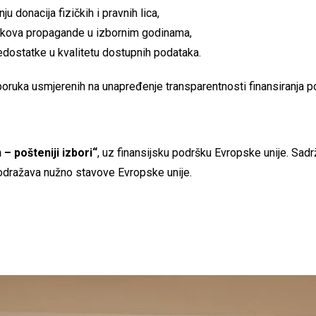
u donacija fizičkih i pravnih lica,
oškova propagande u izbornim godinama,
nedostatke u kvalitetu dostupnih podataka.
eporuka usmjerenih na unapređenje transparentnosti finansiranja pol
 – pošteniji izbori“
, uz finansijsku podršku Evropske unije. Sad
e odražava nužno stavove Evropske unije.