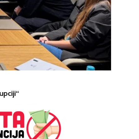
pciji“