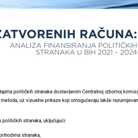
ajima političkih stranaka dostavljenim Centralnoj izbornoj komisiji
nih metoda, uz vizualne prikaze koji omogućavaju lakše razumijeva
 političkih stranaka, uključujući:
prihodima stranaka,