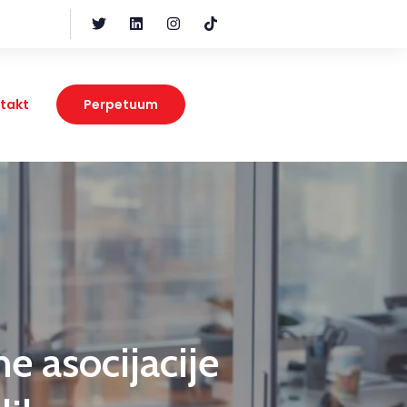
takt
Perpetuum
e asocijacije