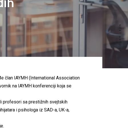
dih
NEXT ARTICLE
đe član IAYMH (International Association
vornik na IAYMH konferenciji koja se
i profesori sa prestižnih svejtskih
ihijatara i psihologa iz SAD-a, UK-a,
je.