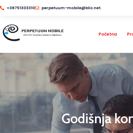
+38751303310
perpetuum-mobile@blic.net.
Početna
Pr
Godišnja kon