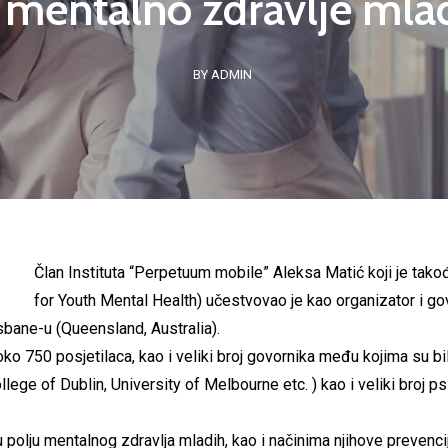
 mentalno zdravlje mla
BY ADMIN
Član Instituta “Perpetuum mobile” Aleksa Matić koji je tako
for Youth Mental Health) učestvovao je kao organizator i go
sbane-u (Queensland, Australia).
o 750 posjetilaca, kao i veliki broj govornika među kojima su bil
llege of Dublin, University of Melbourne etc. ) kao i veliki broj ps
 polju mentalnog zdravlja mladih, kao i načinima njihove prevenci