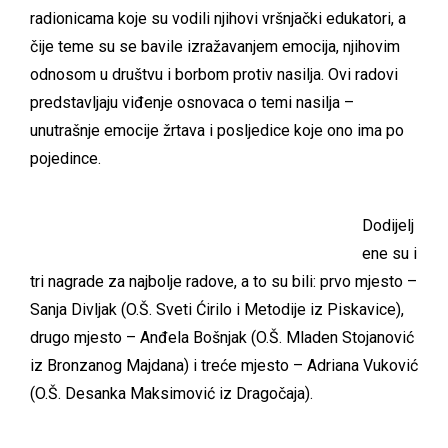
radionicama koje su vodili njihovi vršnjački edukatori, a
čije teme su se bavile izražavanjem emocija, njihovim
odnosom u društvu i borbom protiv nasilja. Ovi radovi
predstavljaju viđenje osnovaca o temi nasilja –
unutrašnje emocije žrtava i posljedice koje ono ima po
pojedince.
Dodijelj
ene su i
tri nagrade za najbolje radove, a to su bili: prvo mjesto –
Sanja Divljak (O.Š. Sveti Ćirilo i Metodije iz Piskavice),
drugo mjesto – Anđela Bošnjak (O.Š. Mladen Stojanović
iz Bronzanog Majdana) i treće mjesto – Adriana Vuković
(O.Š. Desanka Maksimović iz Dragočaja).