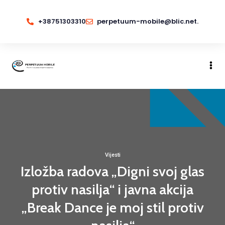
+38751303310
perpetuum-mobile@blic.net.
Vijesti
Izložba radova „Digni svoj glas
protiv nasilja“ i javna akcija
„Break Dance je moj stil protiv