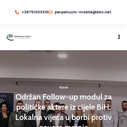
+38751303310
perpetuum-mobile@blic.net.
Vijesti
Održan Follow-up modul za
političke aktere iz cijele BiH:
Lokalna vijeća u borbi protiv