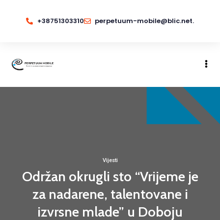
+38751303310
perpetuum-mobile@blic.net.
Vijesti
Održan okrugli sto “Vrijeme je
za nadarene, talentovane i
izvrsne mlade” u Doboju