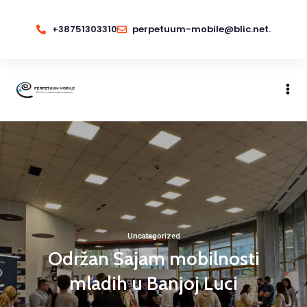
+38751303310
perpetuum-mobile@blic.net.
Uncategorized
Održan Sajam mobilnosti
mladih u Banjoj Luci