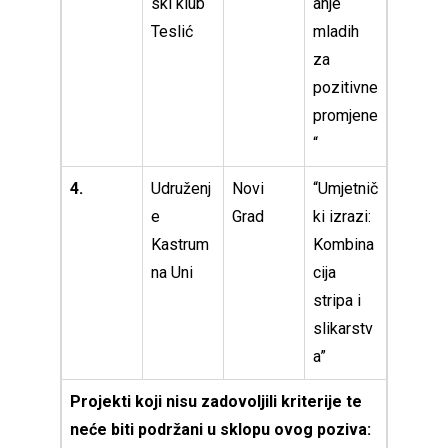
ski klub
anje
Teslić
mladih
za
pozitivne
promjene
“
4.
Udruženj
Novi
“Umjetnič
e
Grad
ki izrazi:
Kastrum
Kombina
na Uni
cija
stripa i
slikarstv
a”
Projekti koji nisu zadovoljili kriterije te
neće biti podržani u sklopu ovog poziva: