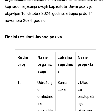
koji rade na jačanju svojih kapaciteta. Javni poziv je
objavljen 16. oktobra 2024. godine, a trajao je do 11.
novembra 2024. godine.
Finalni rezultati Javnog poziva
Redni
Naziv
Lokalna
Naziv
broj
organiz
zajednic
projekta
acije
a
1.
Udruženj
Banja
„ Mladi
e
Luka
za
omladine
pristupač
sa
nije
invalidite
okruženj