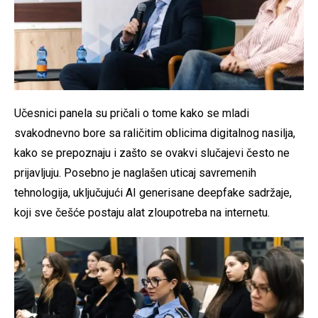
Učesnici panela su pričali o tome kako se mladi
svakodnevno bore sa raličitim oblicima digitalnog nasilja,
kako se prepoznaju i zašto se ovakvi slučajevi često ne
prijavljuju. Posebno je naglašen uticaj savremenih
tehnologija, uključujući AI generisane deepfake sadržaje,
koji sve češće postaju alat zloupotreba na internetu.