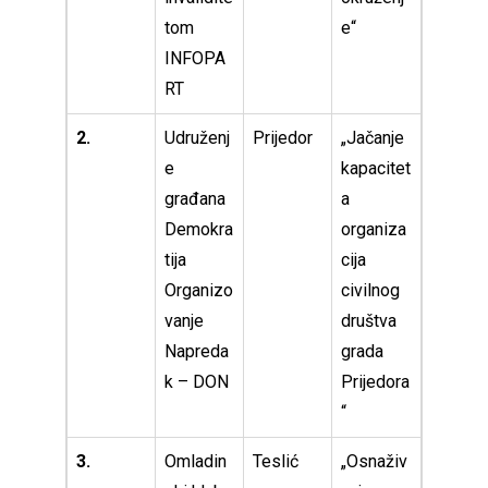
tom
e“
INFOPA
RT
2.
Udruženj
Prijedor
„Jačanje
e
kapacitet
građana
a
Demokra
organiza
tija
cija
Organizo
civilnog
vanje
društva
Napreda
grada
k – DON
Prijedora
“
3.
Omladin
Teslić
„Osnaživ