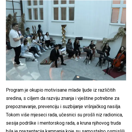
Program je okupio motivisane mlade ljude iz različitih
sredina, s ciljem da razviju znanja i vještine potrebne za
prepoznavanje, prevenciju i suzbijanje vršnjačkog nasilja.
Tokom više mjeseci rada, učesnici su prošli niz radionica,
sesija podrške i mentorskog rada, a kruna njihovog truda
bila je prezentacija kampanja koje su samostalno osmislili