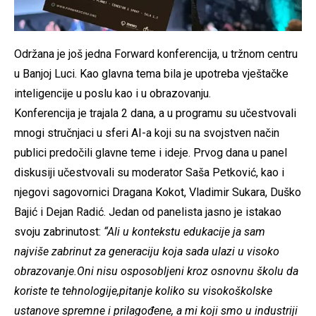
Održana je još jedna Forward konferencija, u tržnom centru
u Banjoj Luci. Kao glavna tema bila je upotreba vještačke
inteligencije u poslu kao i u obrazovanju.
Konferencija je trajala 2 dana, a u programu su učestvovali
mnogi stručnjaci u sferi AI-a koji su na svojstven način
publici predočili glavne teme i ideje. Prvog dana u panel
diskusiji učestvovali su moderator Saša Petković, kao i
njegovi sagovornici Dragana Kokot, Vladimir Sukara, Duško
Bajić i Dejan Radić. Jedan od panelista jasno je istakao
svoju zabrinutost:
“Ali u kontekstu edukacije ja sam
najviše zabrinut za generaciju koja sada ulazi u visoko
obrazovanje.Oni nisu osposobljeni kroz osnovnu školu da
koriste te tehnologije,pitanje koliko su visokoškolske
ustanove spremne i prilagođene, a mi koji smo u industriji