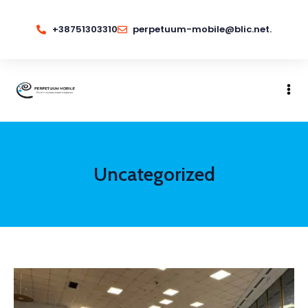
+38751303310
perpetuum-mobile@blic.net.
Uncategorized