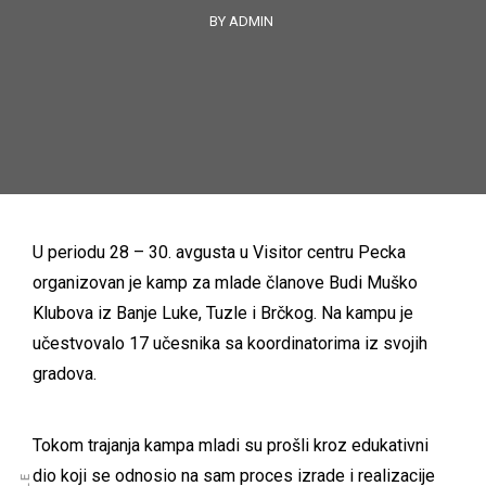
BY ADMIN
U periodu 28 – 30. avgusta u Visitor centru Pecka
organizovan je kamp za mlade članove Budi Muško
Klubova iz Banje Luke, Tuzle i Brčkog. Na kampu je
učestvovalo 17 učesnika sa koordinatorima iz svojih
gradova.
Tokom trajanja kampa mladi su prošli kroz edukativni
dio koji se odnosio na sam proces izrade i realizacije