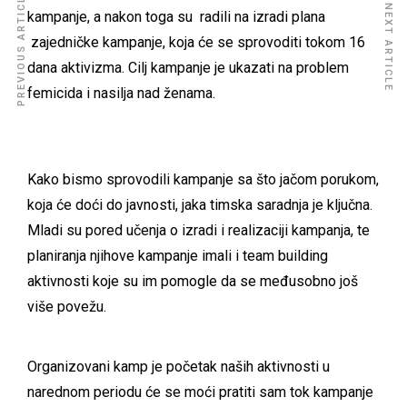
PREVIOUS ARTICLE
NEXT ARTICLE
kampanje, a nakon toga su radili na izradi plana
zajedničke kampanje, koja će se sprovoditi tokom 16
dana aktivizma. Cilj kampanje je ukazati na problem
femicida i nasilja nad ženama.
Kako bismo sprovodili kampanje sa što jačom porukom,
koja će doći do javnosti, jaka timska saradnja je ključna.
Mladi su pored učenja o izradi i realizaciji kampanja, te
planiranja njihove kampanje imali i team building
aktivnosti koje su im pomogle da se međusobno još
više povežu.
Organizovani kamp je početak naših aktivnosti u
narednom periodu će se moći pratiti sam tok kampanje