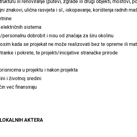
rukturu ili renoviranje (putevi, zgrade ili drugi objekti, mostovi, 
i znakovi, ulična rasvjeta i sl., iskopavanje, korištenja radnih ma
etnine
 električnih sistema
nu/personalnu dobrobit i nisu od značaja za širu okolinu
, osim kada se projekat ne može realizovati bez te opreme ili mate
tranke i pokrete, te projekti/inicijative stranačke prirode
isnicima u projektu i nakon projekta
ini i životnoj sredini
čin već finansiraju
 LOKALNIH AKTERA