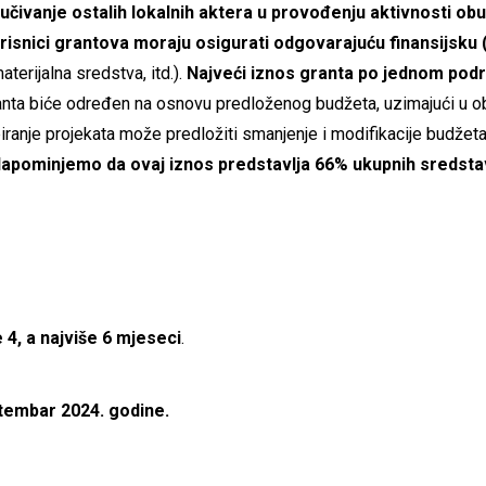
ljučivanje ostalih lokalnih aktera u provođenju aktivnosti 
orisnici grantova moraju osigurati odgovarajuću finansijsku
aterijalna sredstva, itd.).
Najveći iznos granta po jednom pod
nta biće određen na osnovu predloženog budžeta, uzimajući u obz
biranje projekata može predložiti smanjenje i modifikacije budžet
apominjemo da ovaj iznos predstavlja 66% ukupnih sredstava
 4, a najviše 6 mjeseci
.
tembar 2024. godine.