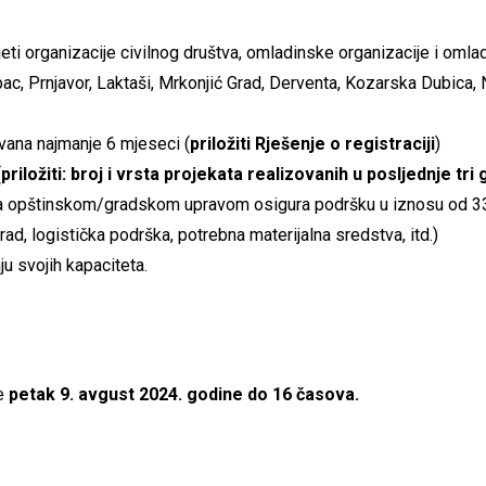
jeti organizacije civilnog društva, omladinske organizacije i omlad
rbac, Prnjavor, Laktaši, Mrkonjić Grad, Derventa, Kozarska Dubica, 
ovana najmanje 6 mjeseci (
priložiti Rješenje o registraciji
)
(
priložiti: broj i vrsta projekata realizovanih u posljednje tri
sa opštinskom/gradskom upravom osigura podršku u iznosu od 33
(rad, logistička podrška, potrebna materijalna sredstva, itd.)
ju svojih kapaciteta.
e
petak 9. avgust 2024. godine do 16 časova.