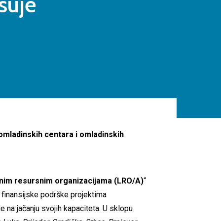
suje
 omladinskih centara i omladinskih
nim resursnim organizacijama (LRO/A)
“
u finansijske podrške projektima
 na jačanju svojih kapaciteta. U sklopu