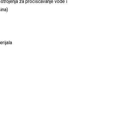
postrojenja za pročišćavanje vode i
šina)
rijala