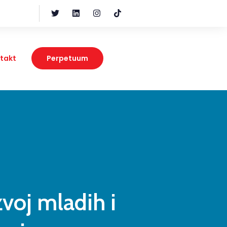
takt
Perpetuum
voj mladih i