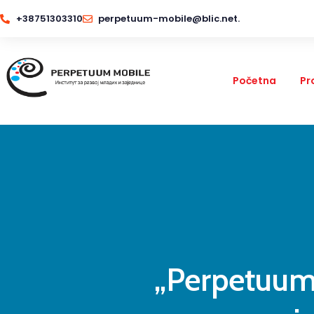
+38751303310
perpetuum-mobile@blic.net.
Početna
Pr
„Perpetuum 