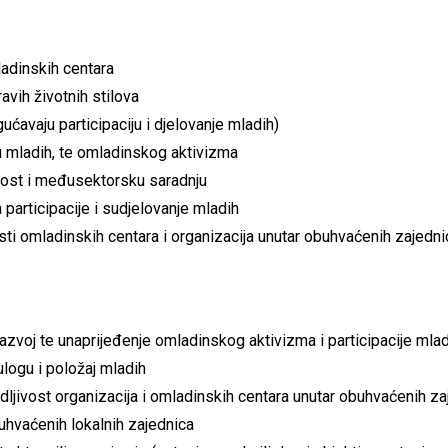
ladinskih centara
vih životnih stilova
ućavaju participaciju i djelovanje mladih)
iju mladih, te omladinskog aktivizma
nost i međusektorsku saradnju
 participacije i sudjelovanje mladih
osti omladinskih centara i organizacija unutar obuhvaćenih zajedni
 razvoj te unaprijeđenje omladinskog aktivizma i participacije mla
 ulogu i položaj mladih
vidljivost organizacija i omladinskih centara unutar obuhvaćenih z
buhvaćenih lokalnih zajednica