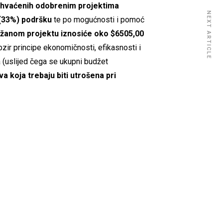
obuhvaćenih odobrenim projektima
NEXT ARTICLE
 (33%) podršku
te po mogućnosti i pomoć
ržanom projektu iznosiće oko $6505,00
ir principe ekonomičnosti, efikasnosti i
a (uslijed čega se ukupni budžet
 koja trebaju biti utrošena pri