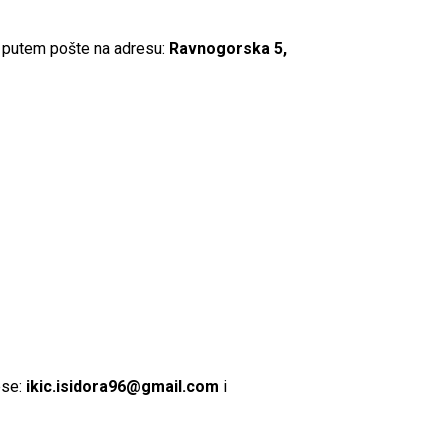
i putem pošte na adresu:
Ravnogorska 5,
ese:
ikic.isidora96@gmail.com
i