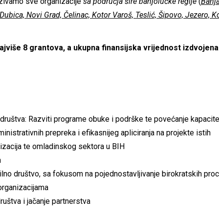
zivamo sve organizacije
sa područja šire banjolučke regije
(
Banja
Dubica, Novi Grad, Čelinac, Kotor Varoš, Teslić, Šipovo, Jezero, K
najviše 8 grantova, a ukupna finansijska vrijednost izdvoje
 društva: Razviti programe obuke i podrške te povećanje kapacitet
inistrativnih prepreka i efikasnijeg apliciranja na projekte istih
izacija te omladinskog sektora u BIH
a
lno društvo, sa fokusom na pojednostavljivanje birokratskih proc
organizacijama
ruštva i jačanje partnerstva