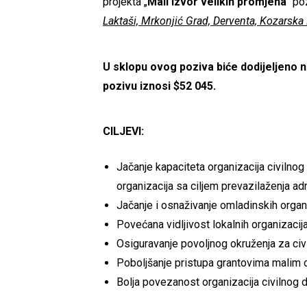
projekta „
Mali izvor velikih promjena
“ po
Laktaši, Mrkonjić Grad, Derventa, Kozarska 
U sklopu ovog poziva biće dodijeljeno 
pozivu iznosi $52 045.
CILJEVI:
Jačanje kapaciteta organizacija civilnog
organizacija sa ciljem prevazilaženja adm
Jačanje i osnaživanje omladinskih organ
Povećana vidljivost lokalnih organizacij
Osiguravanje povoljnog okruženja za civi
Poboljšanje pristupa grantovima malim 
Bolja povezanost organizacija civilnog d