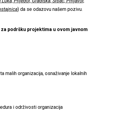
 Luka, Prijedor, Gradiška, Srbac, Prnjavor,
ostajnica
)
da se odazovu našem pozivu.
na za podršku projektima u ovom javnom
a malih organizacija, osnaživanje lokalnih
edura i održivosti organizacija