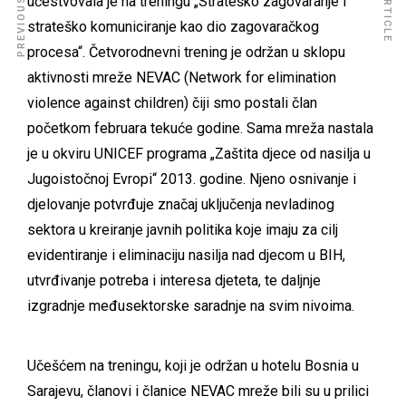
učestvovala je na treningu „Strateško zagovaranje i
strateško komuniciranje kao dio zagovaračkog
procesa“. Četvorodnevni trening je održan u sklopu
aktivnosti mreže NEVAC (Network for elimination
violence against children) čiji smo postali član
početkom februara tekuće godine. Sama mreža nastala
je u okviru UNICEF programa „Zaštita djece od nasilja u
Jugoistočnoj Evropi“ 2013. godine. Njeno osnivanje i
djelovanje potvrđuje značaj uključenja nevladinog
sektora u kreiranje javnih politika koje imaju za cilj
evidentiranje i eliminaciju nasilja nad djecom u BIH,
utvrđivanje potreba i interesa djeteta, te daljnje
izgradnje međusektorske saradnje na svim nivoima.
Učešćem na treningu, koji je održan u hotelu Bosnia u
Sarajevu, članovi i članice NEVAC mreže bili su u prilici