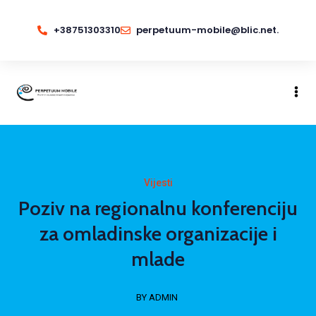
+38751303310
perpetuum-mobile@blic.net.
Vijesti
Poziv na regionalnu konferenciju
za omladinske organizacije i
mlade
BY ADMIN