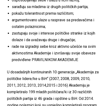
osposobljavaju sebe i ulažu u lični razvoj;
sarađuju sa mladima iz drugih političkih partija;
pokažu tolerantnost prema različitom;
argumentovano ulaze u rasprave sa predavačima i
ostalim polaznicima;
zastupaju svoje i interese političke stranke iz kojih
dolaze i da uvažavaju druge i drugačije;
rade na izgradnji sebe kroz aktivno učešće na svim
aktivnostima Akademije i izvršavaju svoje obaveze
predviđene
PRAVILNIKOM AKADEMIJE
U dosadašnjih kontinuiranih 10 generacija „Akademija za
političke lidere/ke u BiH“ (2007, 2008, 2009, 2010,
2011, 2012, 2013, 2014,2015 i 2016) Akademiju je
kompletiralo 199 mladih političara/ki iz 30 različitih
političkih partija iz 46 grada i opštine u BiH. Od 2014.
godine polaznici koji su uspješno kompletirali program