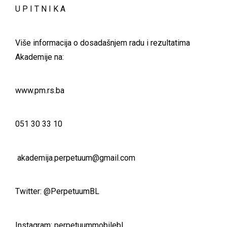
U P I T N I K A
Više informacija o dosadašnjem radu i rezultatima
Akademije na:
www.pm.rs.ba
051 30 33 10
akademija.perpetuum@gmail.com
Twitter: @PerpetuumBL
Instagram: perpetuummobilebl