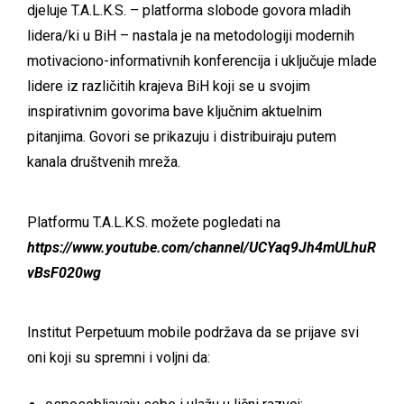
djeluje T.A.L.K.S. – platforma slobode govora mladih
lidera/ki u BiH – nastala je na metodologiji modernih
motivaciono-informativnih konferencija i uključuje mlade
lidere iz različitih krajeva BiH koji se u svojim
inspirativnim govorima bave ključnim aktuelnim
pitanjima. Govori se prikazuju i distribuiraju putem
kanala društvenih mreža.
Platformu T.A.L.K.S. možete pogledati na
https://www.youtube.com/channel/UCYaq9Jh4mULhuR
vBsF020wg
Institut Perpetuum mobile podržava da se prijave svi
oni koji su spremni i voljni da: