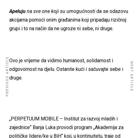
Apeluju
na sve one koji su umogućnosti
da se odazovu
akcijama pomoći onim građanima koji pripadaju rizičnoj
grupi i to na način da ne ugroze ni sebe, ni druge.
PREVIOUS ARTICLE
Ovo je vrijeme da vidimo humanost, solidarnost i
NEXT ARTICLE
odgovornost na djelu. Ostanite kući i sačuvajte sebe i
druge.
„PERPETUUM MOBILE – Institut za razvoj mladih i
zajednice“ Banja Luka provodi program „Akademija za
političke lidere/ke u BiH“ koji, u kontinuitetu, traje od