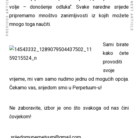
PREVIOUS ARTICLE
NEXT ARTICLE
volje – donošenje odluka“. Svake naredne srijede
pripremamo mnoštvo zanimljivosti iz kojih možete
mnogo toga naučiti.
Sami birate
kako ćete
provoditi
svoje
vrijeme, mi vam samo nudimo jednu od mogućih opcija.
Čekamo vas, srijedom smo u Perpetuum-u!
Ne zaboravite, izbor je ono što svakoga od nas čini
čovjekom!
srijedomuperpetuum@gmail.com