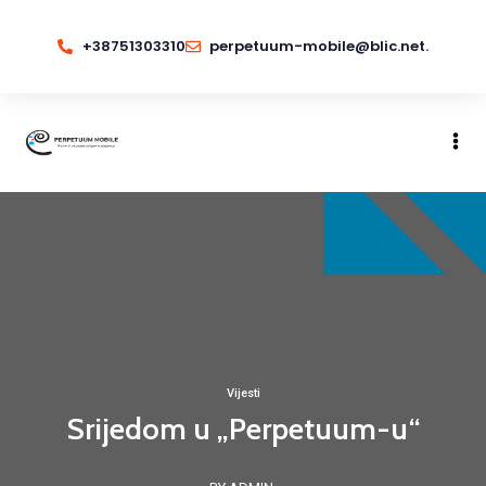
+38751303310
perpetuum-mobile@blic.net.
Vijesti
Srijedom u „Perpetuum-u“