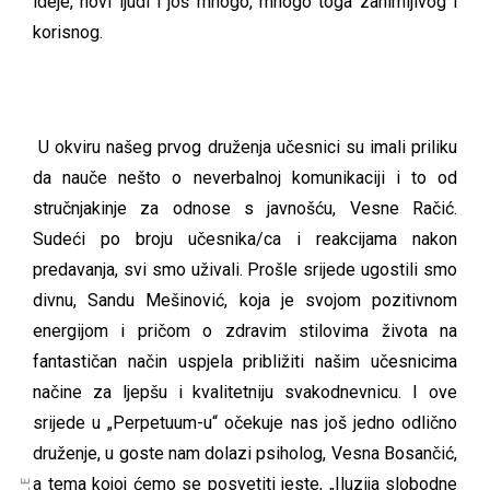
ideje, novi ljudi i još mnogo, mnogo toga zanimljivog i
korisnog.
U okviru našeg prvog druženja učesnici su imali priliku
da nauče nešto o neverbalnoj komunikaciji i to od
stručnjakinje za odnose s javnošću, Vesne Račić.
Sudeći po broju učesnika/ca i reakcijama nakon
predavanja, svi smo uživali. Prošle srijede ugostili smo
divnu, Sandu Mešinović, koja je svojom pozitivnom
energijom i pričom o zdravim stilovima života na
fantastičan način uspjela približiti našim učesnicima
načine za ljepšu i kvalitetniju svakodnevnicu. I ove
srijede u „Perpetuum-u“ očekuje nas još jedno odlično
druženje, u goste nam dolazi psiholog, Vesna Bosančić,
a tema kojoj ćemo se posvetiti jeste, „Iluzija slobodne