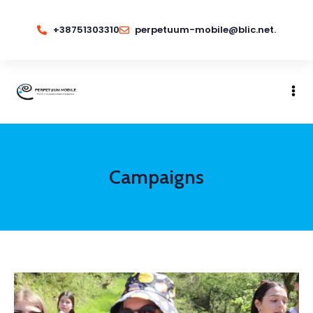
+38751303310
perpetuum-mobile@blic.net.
Campaigns