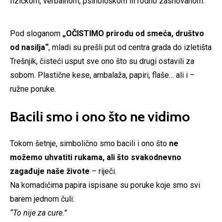
fizičkom, verbalnom, psihološkom ili rodno zasnovanom.
Pod sloganom
„OČISTIMO prirodu od smeća, društvo
od nasilja“
, mladi su prešli put od centra grada do izletišta
Trešnjik, čisteći usput sve ono što su drugi ostavili za
sobom. Plastične kese, ambalaža, papiri, flaše… ali i –
ružne poruke.
Bacili smo i ono što ne vidimo
Tokom šetnje, simbolično smo bacili i ono što
ne
možemo uhvatiti rukama, ali što svakodnevno
zagađuje naše živote
– riječi.
Na komadićima papira ispisane su poruke koje smo svi
barem jednom čuli:
“To nije za cure.”