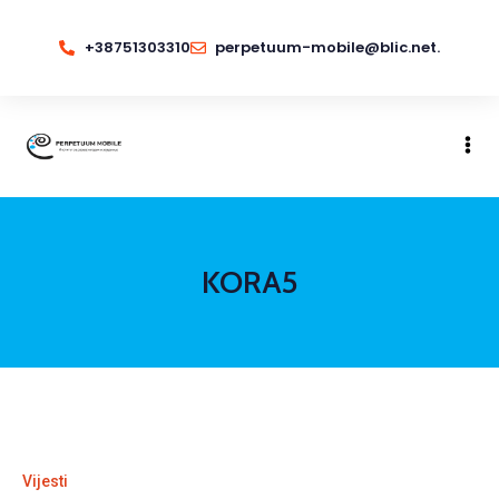
+38751303310
perpetuum-mobile@blic.net.
KORA5
Vijesti