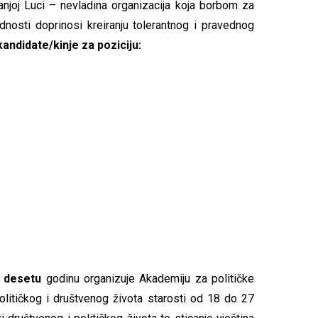
anjoj Luci – nevladina organizacija koja borbom za
ednosti doprinosi kreiranju tolerantnog i pravednog
kandidate/kinje za poziciju:
a
desetu
godinu organizuje Akademiju za političke
olitičkog i društvenog života starosti od 18 do 27