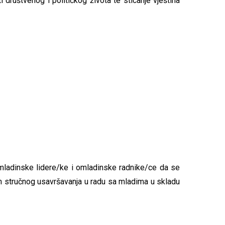
 društvenog i političkog života te sticanje vještina
omladinske lidere/ke i omladinske radnike/ce da se
em stručnog usavršavanja u radu sa mladima u skladu