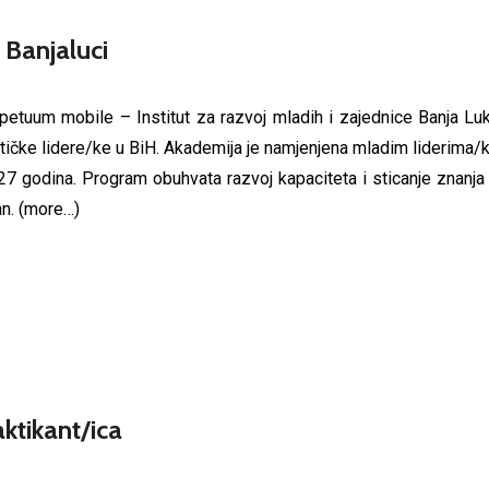
 Banjaluci
petuum mobile – Institut za razvoј mladih i zaјednice Banja L
itičke lidere/ke u BiH. Akademiјa јe namјenjena mladim liderima/k
27 godina. Program obuhvata razvoј kapaciteta i sticanje znanja i
an.
(more…)
ktikant/ica