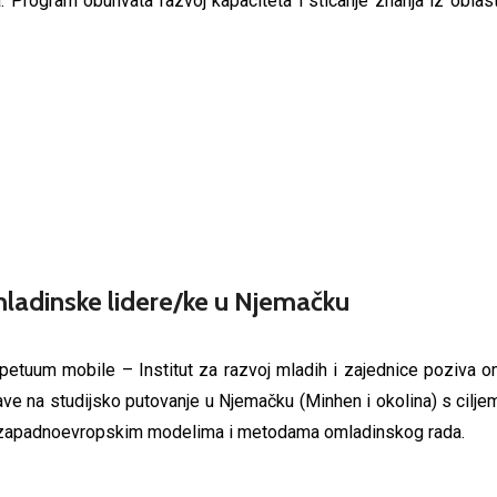
. Program obuhvata razvoj kapaciteta i sticanje znanja iz oblasti
mladinske lidere/ke u Njemačku
petuum mobile – Institut za razvoj mladih i zajednice poziva 
jave na studijsko putovanje u Njemačku (Minhen i okolina) s cilj
zapadnoevropskim modelima i metodama omladinskog rada.