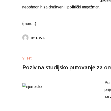
godina
neophodnih za društveni i politički angažman.
(more…)
BY
ADMIN
Vijesti
Poziv na studijsko putovanje za o
Per
pri
sa 