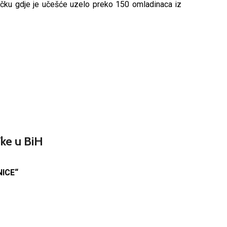
ačku gdje je učešće uzelo preko 150 omladinaca iz
/ke u BiH
NICE
“