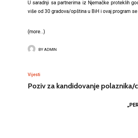
U saradnji sa partnerima iz Njemačke proteklih g
više od 30 gradova/opština u BiH i ovaj program 
(more…)
BY
ADMIN
Vijesti
Poziv za kandidovanje polaznika/c
„
PER