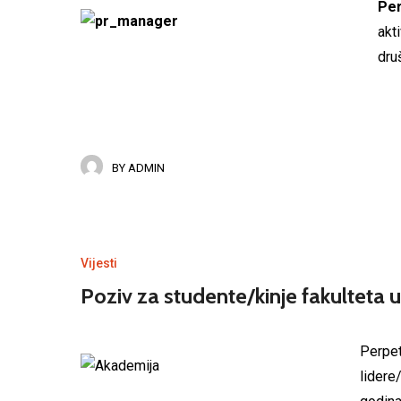
Per
akt
druš
BY
ADMIN
Vijesti
Poziv za studente/kinje fakulteta u
Perpet
lidere