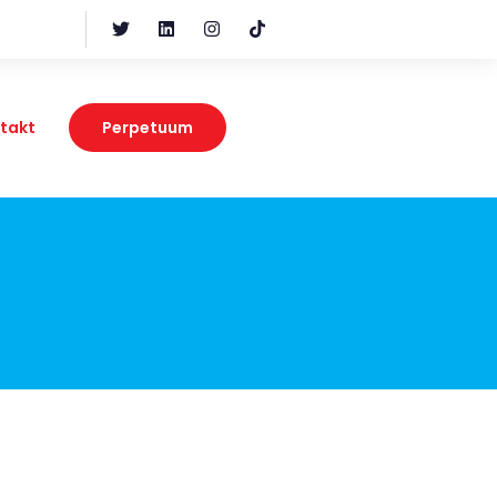
takt
Perpetuum