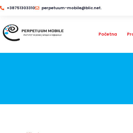
+38751303310
perpetuum-mobile@blic.net.
Početna
Pr