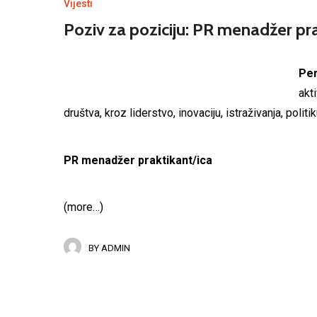
Vijesti
Poziv za poziciju: PR menadžer pra
Per
akt
društva, kroz liderstvo, inovaciju, istraživanja, politi
PR menadžer praktikant/ica
(more…)
BY
ADMIN