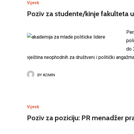
Vijesti
Poziv za studente/kinje fakulteta u
Per
pol
do 
vјeština neophodnih za društveni i politički angažm
BY
ADMIN
Vijesti
Poziv za poziciju: PR menadžer pra