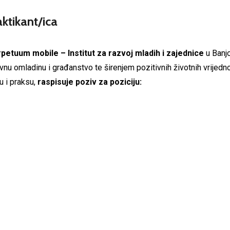
ktikant/ica
petuum mobile – Institut za razvoj mladih i zajednice
u Banj
ivnu omladinu i građanstvo te širenjem pozitivnih životnih vrijedn
ku i praksu,
raspisuje poziv za poziciju: