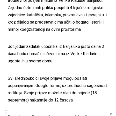
trodnevnoj posjeti mladih iz Velike Kladuše Banjaluci.
Zajedno ćete imati priliku posjetiti 4 ključne religijske
zajednice: katoličku, islamsku, pravoslavnu i jevrejsku, i
kroz dijalog sa predstavnicima učiti o bogatoj istoriji i
mirnoj koegzistenciji na ovim prostorima.
Još jedan zadatak učesnika iz Banjaluke jeste da na 3
dana budu domaćini učesnicima iz Velike Kladuše i
ugoste ih u svome domu.
Svi srednjoškolci svoje prijave mogu poslati
popunjavanjem
Google forme
, uz prethodnu saglasnost
roditelja. Svoje prijave možete slati do srijede (18.
septembra) najkasnije do 12 časova.