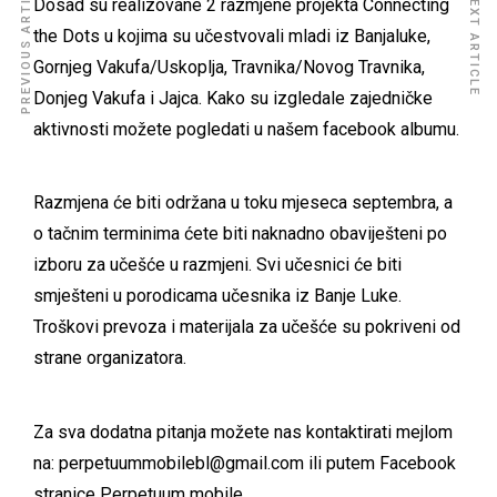
PREVIOUS ARTICLE
NEXT ARTICLE
Dosad su realizovane 2 razmjene projekta Connecting
the Dots u kojima su učestvovali mladi iz Banjaluke,
Gornjeg Vakufa/Uskoplja, Travnika/Novog Travnika,
Donjeg Vakufa i Jajca. Kako su izgledale zajedničke
aktivnosti možete pogledati u našem
facebook albumu
.
Razmjena će biti održana u toku mjeseca septembra, a
o tačnim terminima ćete biti naknadno obaviješteni po
izboru za učešće u razmjeni. Svi učesnici će biti
smješteni u porodicama učesnika iz Banje Luke.
Troškovi prevoza i materijala za učešće su pokriveni od
strane organizatora.
Za sva dodatna pitanja možete nas kontaktirati mejlom
na: perpetuummobilebl@gmail.com ili putem Facebook
stranice Perpetuum mobile.