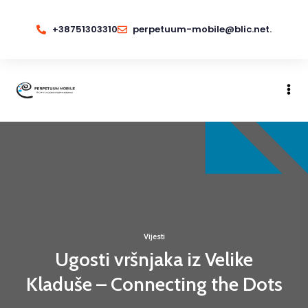
+38751303310
perpetuum-mobile@blic.net.
Vijesti
Ugosti vršnjaka iz Velike
Kladuše – Connecting the Dots