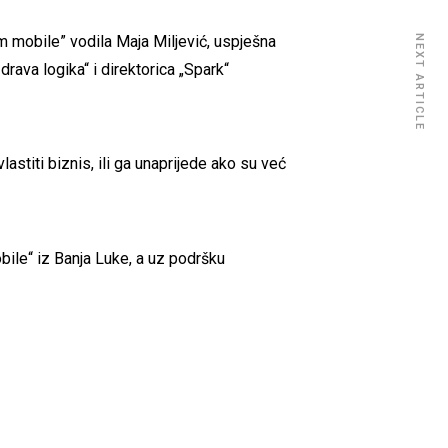
m mobile” vodila Maja Miljević, uspješna
NEXT ARTICLE
rava logika“ i direktorica „Spark“
astiti biznis, ili ga unaprijede ako su već
bile“ iz Banja Luke, a uz podršku