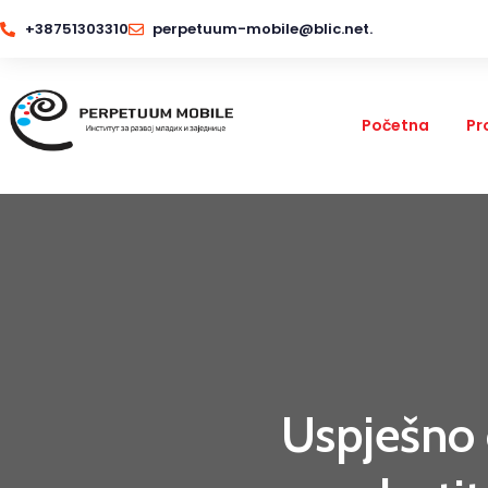
+38751303310
perpetuum-mobile@blic.net.
Početna
Pr
Uspješno 