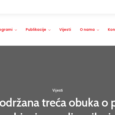
ogrami
Publikacije
Vijesti
O nama
Kon
Vijesti
održana treća obuka o 