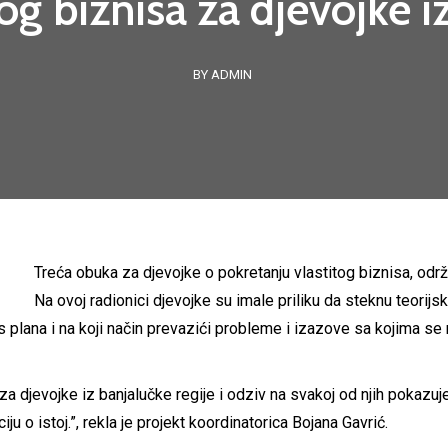
tog biznisa za djevojke i
BY ADMIN
Treća obuka za djevojke o pokretanju vlastitog biznisa, održ
Na ovoj radionici djevojke su imale priliku da steknu teorij
nis plana i na koji način prevazići probleme i izazove sa kojima 
a djevojke iz banjalučke regije i odziv na svakoj od njih pokazuje
ju o istoj.”, rekla je projekt koordinatorica Bojana Gavrić.