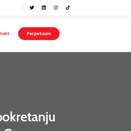
takt
Perpetuum
pokretanju