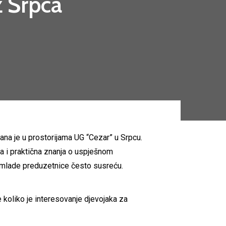
z Srpca
ana je u prostorijama UG “Cezar” u Srpcu.
ska i praktična znanja o uspješnom
se mlade preduzetnice često susreću.
 koliko je interesovanje djevojaka za