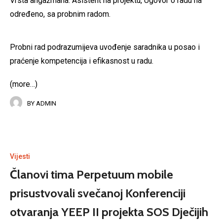
Vrsta angažmana: Asistent na projektu, Ugovor o radu na
određeno, sa probnim radom.
Probni rad podrazumijeva uvođenje saradnika u posao i
praćenje kompetencija i efikasnost u radu.
(more…)
BY
ADMIN
Vijesti
Članovi tima Perpetuum mobile
prisustvovali svečanoj Konferenciji
otvaranja YEEP II projekta SOS Dječijih