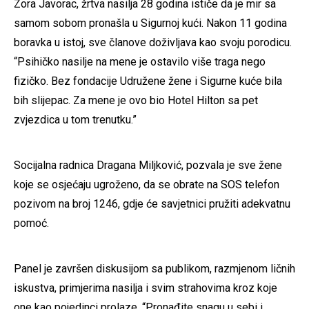
Zora Javorac, žrtva nasilja 28 godina ističe da je mir sa
samom sobom pronašla u Sigurnoj kući. Nakon 11 godina
boravka u istoj, sve članove doživljava kao svoju porodicu.
“Psihičko nasilje na mene je ostavilo više traga nego
fizičko. Bez fondacije Udružene žene i Sigurne kuće bila
bih slijepac. Za mene je ovo bio Hotel Hilton sa pet
zvjezdica u tom trenutku.”
Socijalna radnica Dragana Miljković, pozvala je sve žene
koje se osjećaju ugroženo, da se obrate na SOS telefon
pozivom na broj 1246, gdje će savjetnici pružiti adekvatnu
pomoć.
Panel je završen diskusijom sa publikom, razmjenom ličnih
iskustva, primjerima nasilja i svim strahovima kroz koje
one kao pojedinci prolaze. “Pronađite snagu u sebi i