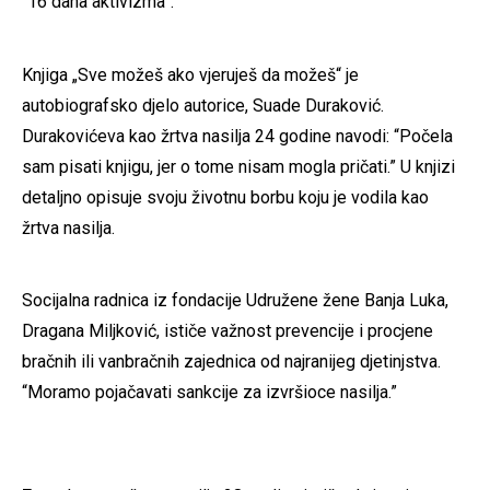
“16 dana aktivizma”.
Knjiga „Sve možeš ako vjeruješ da možeš“ je
autobiografsko djelo autorice, Suade Duraković.
Durakovićeva kao žrtva nasilja 24 godine navodi: “Počela
sam pisati knjigu, jer o tome nisam mogla pričati.” U knjizi
detaljno opisuje svoju životnu borbu koju je vodila kao
žrtva nasilja.
Socijalna radnica iz fondacije Udružene žene Banja Luka,
Dragana Miljković, ističe važnost prevencije i procjene
bračnih ili vanbračnih zajednica od najranijeg djetinjstva.
“Moramo pojačavati sankcije za izvršioce nasilja.”