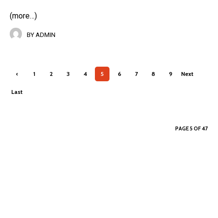
(more…)
BY
ADMIN
‹
1
2
3
4
5
6
7
8
9
Next
Previ
›
Last
ous
»
PAGE 5 OF 47