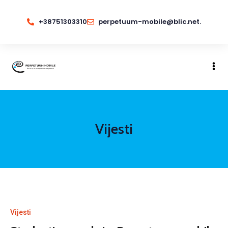
+38751303310
perpetuum-mobile@blic.net.
Vijesti
Vijesti