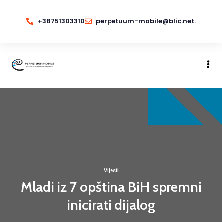
+38751303310
perpetuum-mobile@blic.net.
Vijesti
Mladi iz 7 opština BiH spremni
inicirati dijalog