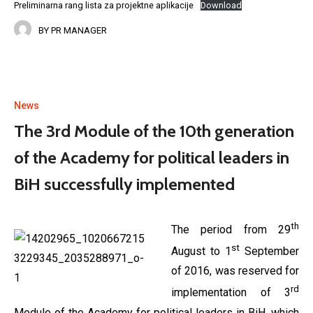
Preliminarna rang lista za projektne aplikacije
Download
BY
PR MANAGER
News
The 3rd Module of the 10th generation
of the Academy for political leaders in
BiH successfully implemented
th
The period from 29
st
August to 1
September
of 2016, was reserved for
rd
implementation of 3
Module of the Academy for political leaders in BiH, which