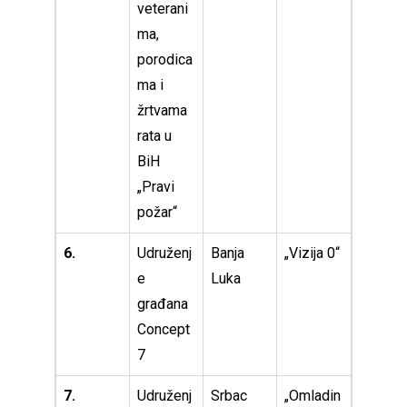
veterani
ma,
porodica
ma i
žrtvama
rata u
BiH
„Pravi
požar“
6.
Udruženj
Banja
„Vizija 0“
e
Luka
građana
Concept
7
7.
Udruženj
Srbac
„Omladin