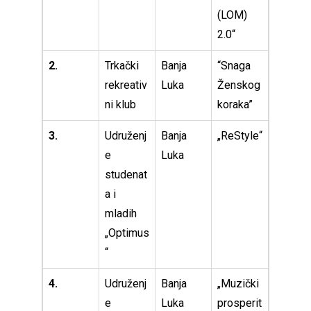
(LOM)
2.0“
2.
Trkački
Banja
“Snaga
rekreativ
Luka
Ženskog
ni klub
koraka”
3.
Udruženj
Banja
„ReStyle“
e
Luka
studenat
a i
mladih
„Optimus
“
4.
Udruženj
Banja
„Muzički
e
Luka
prosperit