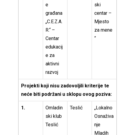
e
ski
građana
centar –
„C.E.Z.A.
Mjesto
R.“ –
za mene
Centar
“
edukacij
e za
aktivni
razvoj
Projekti koji nisu zadovoljili kriterije te
neće biti podržani u sklopu ovog poziva:
1.
Omladin
Teslić
„Lokalno
ski klub
Osnaživa
Teslić
nje
Mladih