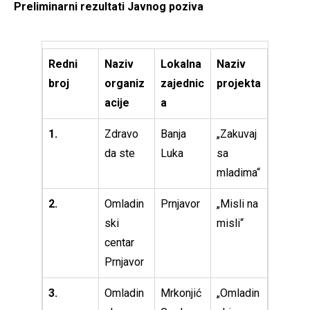
Preliminarni rezultati Javnog poziva
Redni
Naziv
Lokalna
Naziv
broj
organiz
zajednic
projekta
acije
a
1.
Zdravo
Banja
„Zakuvaj
da ste
Luka
sa
mladima“
2.
Omladin
Prnjavor
„Misli na
ski
misli“
centar
Prnjavor
3.
Omladin
Mrkonjić
„Omladin