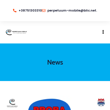
+38751303310
perpetuum-mobile@blic.net.
News