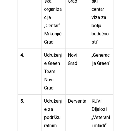
ska
Grad
ski
organiza
centar –
cija
viza za
„Centar“
bolju
Mrkonjić
budućno
Grad
sti“
4.
Udruženj
Novi
„Generac
e Green
Grad
ija Green“
Team
Novi
Grad
5.
Udruženj
Derventa
KUVI
e za
Dijalozi
podršku
„Veterani
ratnim
i mladi“