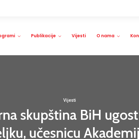
ogrami
Publikacije
Vijesti
O nama
Kon
Vijesti
na skupština BiH ugos
teljku, učesnicu Akademi