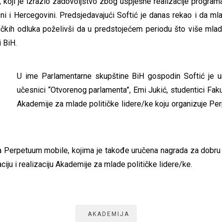
 koji je izrazio zadovoljstvo zbog uspješne realizacije programa
 i Hercegovini. Predsjedavajući Softić je danas rekao i da mladi
čkih odluka poželivši da u predstojećem periodu što više mladih 
 BiH.
U ime Parlamentarne skupštine BiH gospodin Softić je u
učesnici “Otvorenog parlamenta”, Emi Jukić, studentici Fakul
Akademije za mlade političke lidere/ke koju organizuje Per
ituta Perpetuum mobile, kojima je takođe uručena nagrada za dob
iju i realizaciju Akademije za mlade političke lidere/ke.
AKADEMIJA