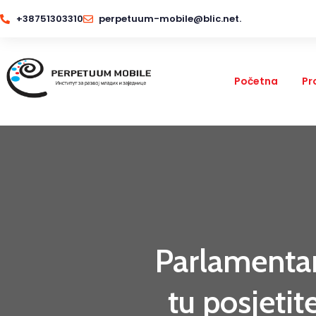
+38751303310
perpetuum-mobile@blic.net.
Početna
Pr
Parlamentar
tu posjeti