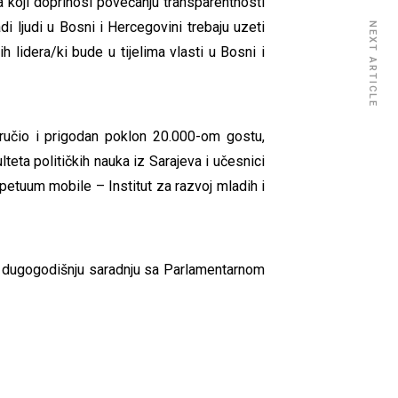
 koji doprinosi povećanju transparentnosti
 ljudi u Bosni i Hercegovini trebaju uzeti
NEXT ARTICLE
lidera/ki bude u tijelima vlasti u Bosni i
ručio i prigodan poklon 20.000-om gostu,
teta političkih nauka iz Sarajeva i učesnici
petuum mobile – Institut za razvoj mladih i
ru dugogodišnju saradnju sa Parlamentarnom