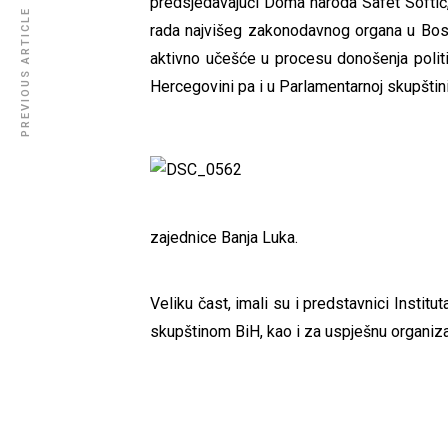
predsjedavajući Doma naroda Safet Softić,
PREVIOUS ARTICLE
rada najvišeg zakonodavnog organa u Bosni
aktivno učešće u procesu donošenja politi
Hercegovini pa i u Parlamentarnoj skupštini
zajednice Banja Luka.
Veliku čast, imali su i predstavnici Inst
skupštinom BiH, kao i za uspješnu organizac