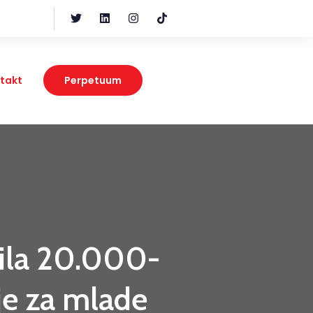
takt
Perpetuum
tila 20.000-
je za mlade