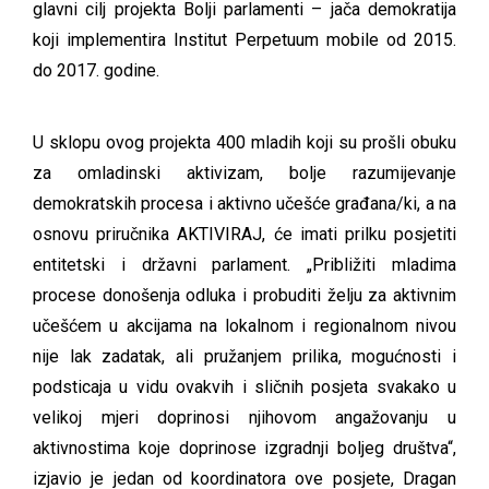
glavni cilj projekta Bolji parlamenti – jača demokratija
koji implementira Institut Perpetuum mobile od 2015.
do 2017. godine.
U sklopu ovog projekta 400 mladih koji su prošli obuku
za omladinski aktivizam, bolje razumijevanje
demokratskih procesa i aktivno učešće građana/ki, a na
osnovu priručnika
AKTIVIRAJ
, će imati prilku posjetiti
entitetski i državni parlament. „Približiti mladima
procese donošenja odluka i probuditi želju za aktivnim
učešćem u akcijama na lokalnom i regionalnom nivou
nije lak zadatak, ali pružanjem prilika, mogućnosti i
podsticaja u vidu ovakvih i sličnih posjeta svakako u
velikoj mjeri doprinosi njihovom angažovanju u
aktivnostima koje doprinose izgradnji boljeg društva“,
izjavio je jedan od koordinatora ove posjete, Dragan