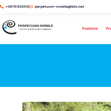
+38751303310
perpetuum-mobile@blic.net.
Početna
Pr