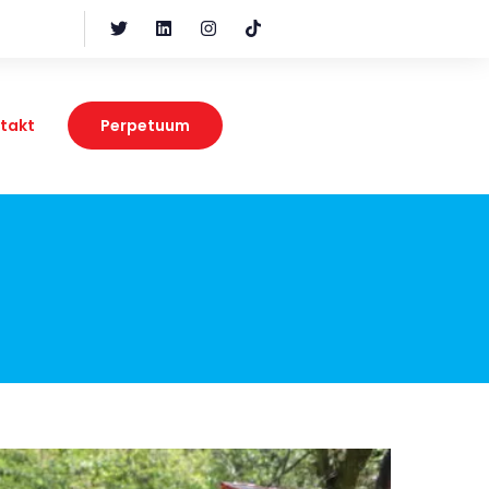
takt
Perpetuum