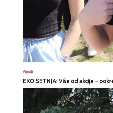
Vijesti
EKO ŠETNJA: Više od akcije – pokre