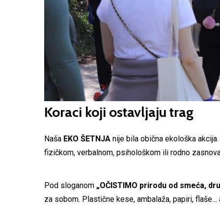
Koraci koji ostavljaju trag
Naša
EKO ŠETNJA
nije bila obična ekološka akcija. 
fizičkom, verbalnom, psihološkom ili rodno zasnov
Pod sloganom
„OČISTIMO prirodu od smeća, druš
za sobom. Plastične kese, ambalaža, papiri, flaše… a