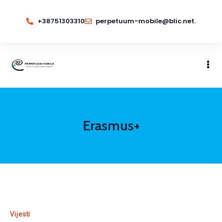
+38751303310
perpetuum-mobile@blic.net.
Erasmus+
Vijesti