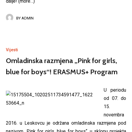
dalje!
(more…)
BY
ADMIN
Vijesti
Omladinska razmjena „Pink for girls,
blue for boys“! ERASMUS+ Program
U periodu
od 07. do
15.
novembra
2016. u Leskovcu je održana omladinska razmjena pod
nazivom „Pink for girls, blue for boys“, u sklopu projekta