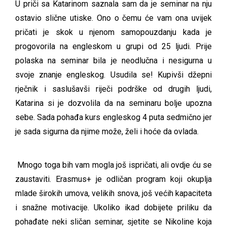
U priči sa Katarinom saznala sam da je seminar na nju
ostavio slične utiske. Ono o čemu će vam ona uvijek
pričati je skok u njenom samopouzdanju kada je
progovorila na engleskom u grupi od 25 ljudi. Prije
polaska na seminar bila je neodlučna i nesigurna u
svoje znanje engleskog. Usudila se! Kupivši džepni
rječnik i saslušavši riječi podrške od drugih ljudi,
Katarina si je dozvolila da na seminaru bolje upozna
sebe. Sada pohađa kurs engleskog 4 puta sedmično jer
je sada sigurna da njime može, želi i hoće da ovlada.
Mnogo toga bih vam mogla još ispričati, ali ovdje ću se
zaustaviti. Erasmus+ je odličan program koji okuplja
mlade širokih umova, velikih snova, još većih kapaciteta
i snažne motivacije. Ukoliko ikad dobijete priliku da
pohađate neki sličan seminar, sjetite se Nikoline koja