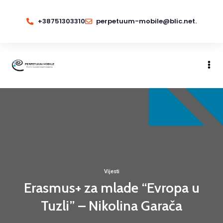
+38751303310
perpetuum-mobile@blic.net.
Vijesti
Erasmus+ za mlade “Evropa u
Tuzli” – Nikolina Garača