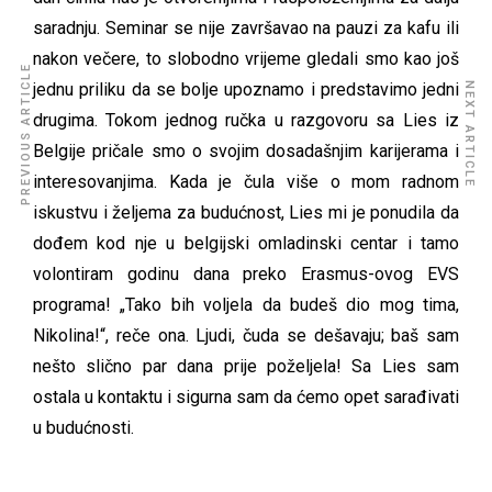
saradnju. Seminar se nije završavao na pauzi za kafu ili
nakon večere, to slobodno vrijeme gledali smo kao još
PREVIOUS ARTICLE
jednu priliku da se bolje upoznamo i predstavimo jedni
NEXT ARTICLE
drugima. Tokom jednog ručka u razgovoru sa Lies iz
Belgije pričale smo o svojim dosadašnjim karijerama i
interesovanjima. Kada je čula više o mom radnom
iskustvu i željema za budućnost, Lies mi je ponudila da
dođem kod nje u belgijski omladinski centar i tamo
volontiram godinu dana preko Erasmus-ovog EVS
programa! „Tako bih voljela da budeš dio mog tima,
Nikolina!“, reče ona. Ljudi, čuda se dešavaju; baš sam
nešto slično par dana prije poželjela! Sa Lies sam
ostala u kontaktu i sigurna sam da ćemo opet sarađivati
u budućnosti.