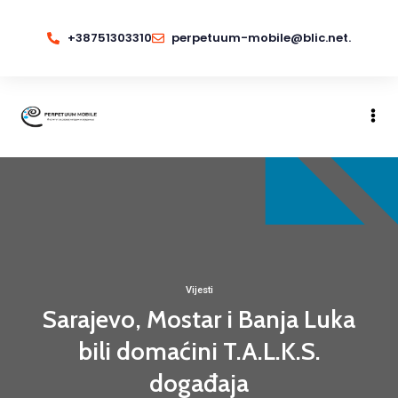
+38751303310
perpetuum-mobile@blic.net.
Vijesti
Sarajevo, Mostar i Banja Luka
bili domaćini T.A.L.K.S.
događaja