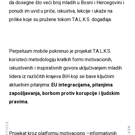
da dosegne što veći broj mladih u Bosni i Hercegovini i
ponudi im uvid u priče, iskustva, lekcije i ukaže na
prilike koje su pružene tokom T.A.L.K.S. događaja.
Perpetuum mobile pokrenuo je projekat T.A.L.K.S.
koristeći metodologiju kratkih formi motivacionih,
iskustvenih i inspirativnih govora uključivanjem mladih
lidera iz različitih krajeva BiH koji se bave ključnim
aktuelnim pitanjima:
EU integracijama, pitanjima
zapošljavanja, borbom protiv korupcije i ljudskim
pravima.
Projekat kroz platformu motivaciono –informativnih