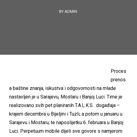
BY ADMIN
Proces
prenos
a baštine znanja, iskustva i odgovornosti na mlade
nastavljen je u Sarajevu, Mostaru i Banjoj Luci. Time je
realizovano svih pet planiranih T.A.L.K.S. događaja –
krajem decembra u Bijeljini i Tuzli, a potom u januaru u
Sarajevu i Mostaru, te naposlijetku 6. februara u Banjoj
Luci. Perpetuum mobile dijeli sve govore s namjerom