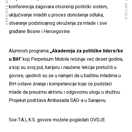
PREVIOUS ARTICLE
NEXT ARTICLE
konferencija zagovara otvoreniji politički sistem,
uključivanje mladih u proces donošenja odluka,
stvaranje podsticajnog okruženja za mlade i sve
građane Bosne i Hercegovine.
Alumnisti programa
„Akademija za političke lidere/ke
u BiH
“ koji Perpetuum Mobile relizuje već deset godina,
a koji su svoj put, karijeru i naučene lekcije pretočili u
govore, ujedinili su se u namjeri da u baštinu mladima u
BiH ostave znanja i kompetencije koje će podstaći
mlade da preuzmu aktivnu i odgovornu ulogu u društvu.
Projekat podržava Ambasada SAD-a u Sarajevu.
Sve T.A.L.K.S. govore možete pogledati
OVDJE
.